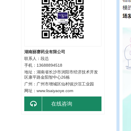
湖南丽赛药业有限公司
联系人：段总
手机：13688894518
地址：湖南省长沙市浏阳市经济技术开发
区康平路金阳智中心26栋
广州：广州市增城区仙村镇沙滘工业园
网址：www.lisaiyaoye.com
在线咨询