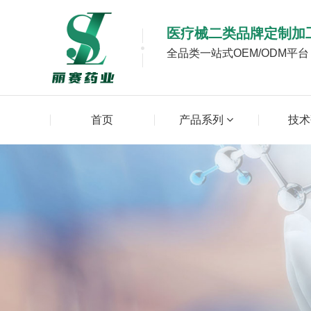
医疗械二类品牌定制加
全品类一站式OEM/ODM平
首页
产品系列
技术