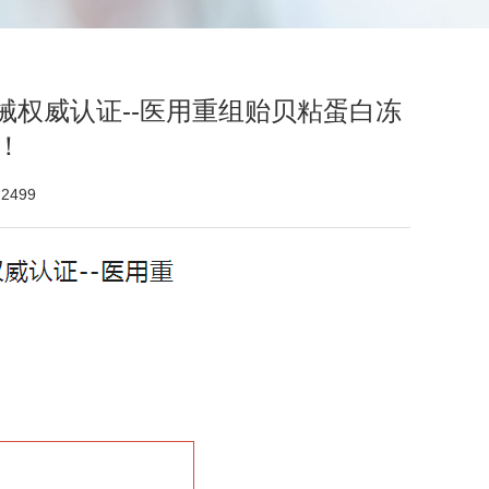
械权威认证--医用重组贻贝粘蛋白冻
！
2499